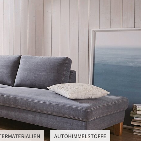
SteRüTex
Planen- & Persenningstoffe
Reißverschlüsse
Artikel um die Persenning
Polstermaterialien
Autohimmelstoffe
Schwerentflammbare Materialien
TERMATERIALIEN
AUTOHIMMELSTOFFE