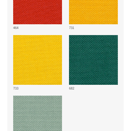
464
731
733
682