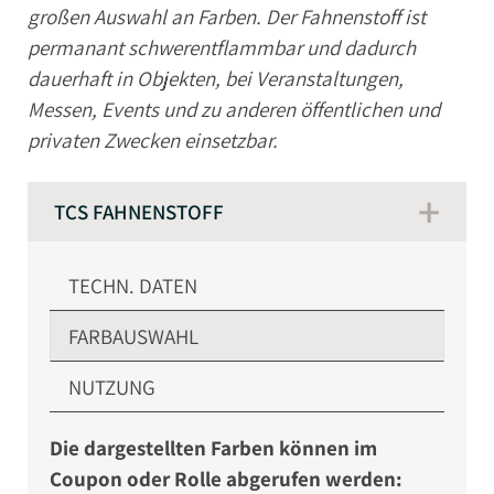
großen Auswahl an Farben. Der Fahnenstoff ist
Lurex Satin
permanant schwerentflammbar und dadurch
dauerhaft in Objekten, bei Veranstaltungen,
Akustikgewebe
Messen, Events und zu anderen öffentlichen und
privaten Zwecken einsetzbar.
Lackfolie
Messeteppich
TCS FAHNENSTOFF
Kunstleder B1
TECHN. DATEN
Möbelstoffe B1
FARBAUSWAHL
Markise / Sonnenschutz B1
NUTZUNG
Planenstoff B1
Die dargestellten Farben können im
Klarsichtfolie B1
Coupon oder Rolle abgerufen werden: