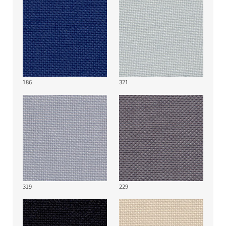
186
321
319
229