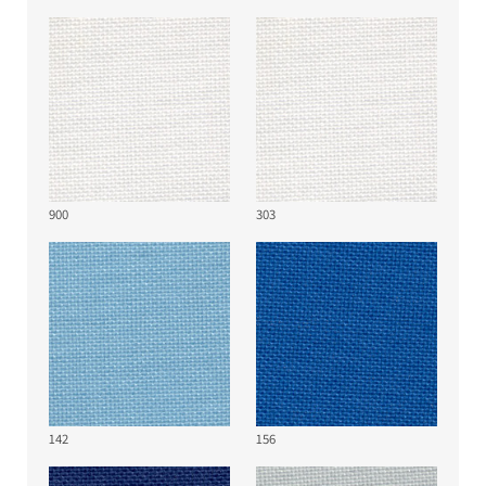
Schaumstoff B1
900
303
142
156