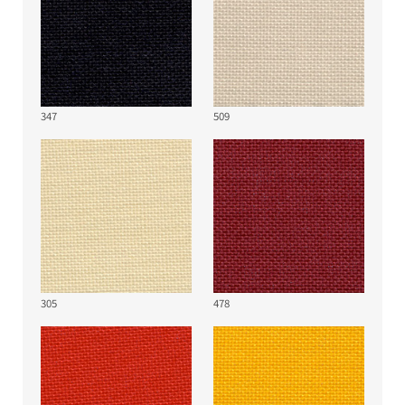
347
509
305
478