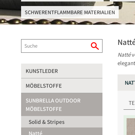
SCHWERENTFLAMMBARE MATERIALIEN
Natt
Natté
v
elegant
KUNSTLEDER
NAT
MÖBELSTOFFE
SUNBRELLA OUTDOOR
TE
MÖBELSTOFFE
Solid & Stripes
Natté