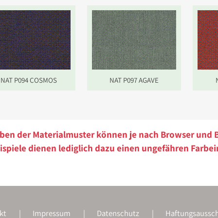
NAT P094 COSMOS
NAT P097 AGAVE
rben der Materialmuster können je nach Browser und 
ispiele dienen lediglich dazu einen ungefähren Farbei
kt
Impressum
Datenschutz
Haftungsaussch