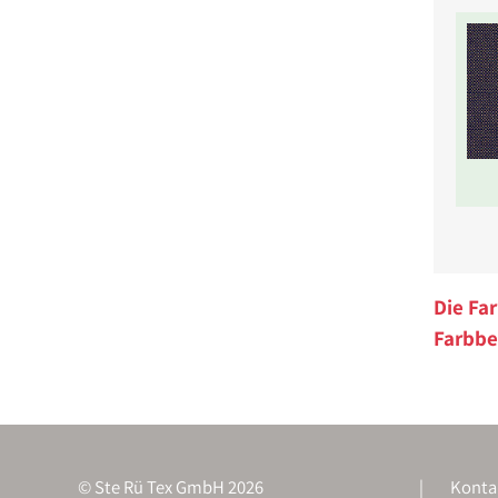
Die Fa
Farbbe
© Ste Rü Tex GmbH 2026
Konta