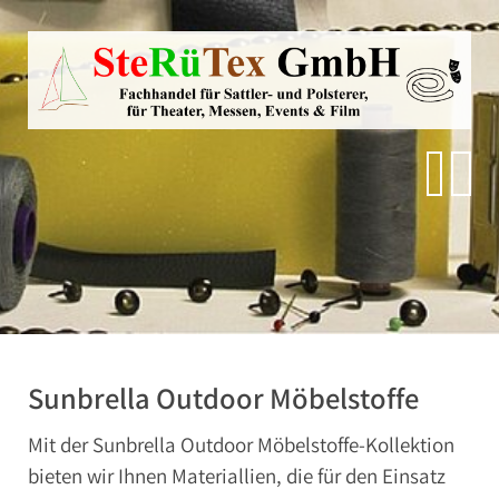
Direkt zur Hauptnavigation springen
Direkt zum Inhalt springen
Zur Unternavigation springen
SteRüTex
Polstermaterialien
Planen- & Persenningstoffe
Kunstleder
Reißverschlüsse
Möbelstoffe
Artikel um die Persenning
Sunbrella Outdoor Möbelstoffe
Polstermaterialien
Schaumstoffe
Autohimmelstoffe
Klebstoffe
Schwerentflammbare Materialien
Nähgarn
Sunbrella Outdoor Möbelstoffe
Mit der Sunbrella Outdoor Möbelstoffe-Kollektion
bieten wir Ihnen Materiallien, die für den Einsatz