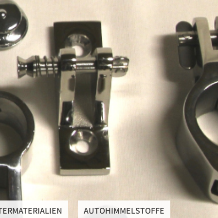
SteRüTex
Artikel um die Persenning
rsenningstoffe
Schnellverschlüsse
sse
Rohre, Beschläge & Schienen
ie Persenning
Einfaßbänder
ialien
Nähgarn
toffe
Fensterfolie
ammbare Materialien
TERMATERIALIEN
AUTOHIMMELSTOFFE