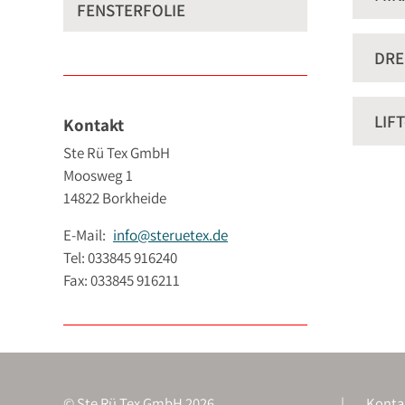
FENSTERFOLIE
DRE
LIF
Kontakt
Ste Rü Tex GmbH
Moosweg 1
14822 Borkheide
E-Mail:
info@steruetex.de
Tel: 033845 916240
Fax: 033845 916211
© Ste Rü Tex GmbH 2026
Konta