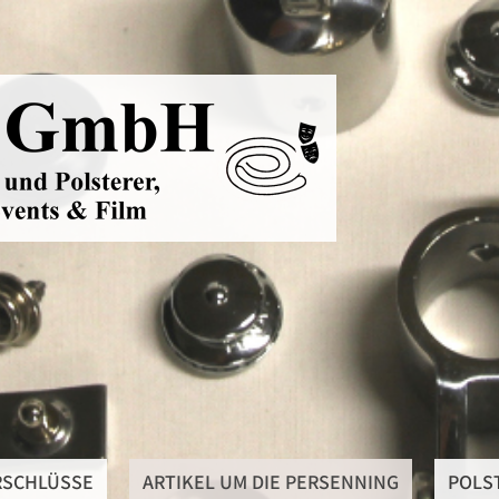
Planen- & Pe
Reißverschlü
Artikel um d
Polstermater
Autohimmels
Schwerentfl
RSCHLÜSSE
ARTIKEL UM DIE PERSENNING
POLS