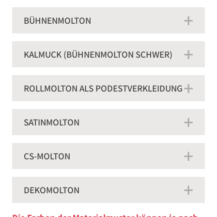
Lurex Satin
BÜHNENMOLTON
Akustikgewebe
KALMUCK (BÜHNENMOLTON SCHWER)
Lackfolie
Messeteppich
ROLLMOLTON ALS PODESTVERKLEIDUNG
Kunstleder B1
SATINMOLTON
Möbelstoffe B1
CS-MOLTON
Markise / Sonnenschutz B1
Planenstoff B1
DEKOMOLTON
Klarsichtfolie B1