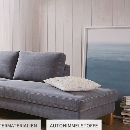
SteRüTex
Planen- & Persenningstoffe
Reißverschlüsse
Artikel um die Persenning
Polstermaterialien
Autohimmelstoffe
Schwerentflammbare Materialien
TERMATERIALIEN
AUTOHIMMELSTOFFE