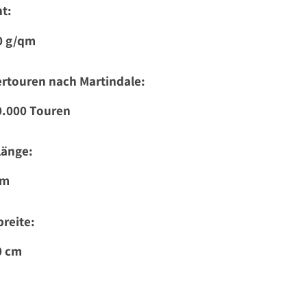
t:
0 g/qm
rtouren nach Martindale:
0.000 Touren
länge:
 m
reite:
0 cm
: