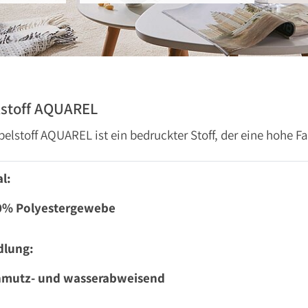
stoff AQUAREL
elstoff AQUAREL ist ein bedruckter Stoff, der eine hohe Far
l:
0% Polyestergewebe
dlung:
hmutz- und wasserabweisend