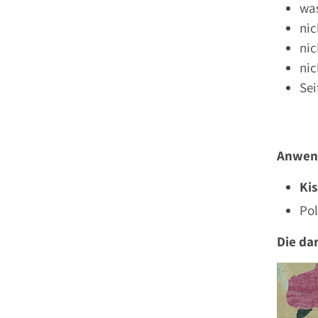
wa
nic
nic
nic
Se
Anwen
Ki
Po
Die da