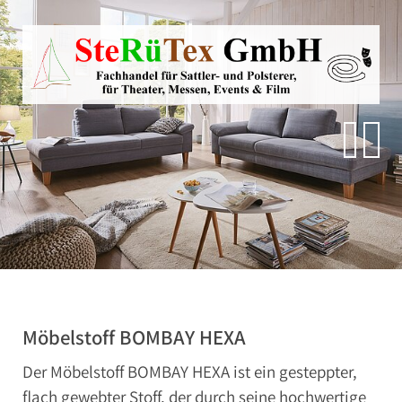
Direkt zur Hauptnavigation springen
Direkt zum Inhalt springen
Zur Unternavigation springen
SteRüTex
Planen- & Persenningstoffe
Reißverschlüsse
Artikel um die Persenning
Polstermaterialien
Autohimmelstoffe
Schwerentflammbare Materialien
Möbelstoff BOMBAY HEXA
Der Möbelstoff BOMBAY HEXA ist ein gesteppter,
flach gewebter Stoff, der durch seine hochwertige