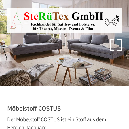
Direkt zur Hauptnavigation springen
Direkt zum Inhalt springen
Zur Unternavigation springen
SteRüTex
Planen- & Persenningstoffe
Reißverschlüsse
Artikel um die Persenning
Polstermaterialien
Autohimmelstoffe
Schwerentflammbare Materialien
Möbelstoff COSTUS
Der Möbelstoff COSTUS ist ein Stoff aus dem
Bereich Jacquard.