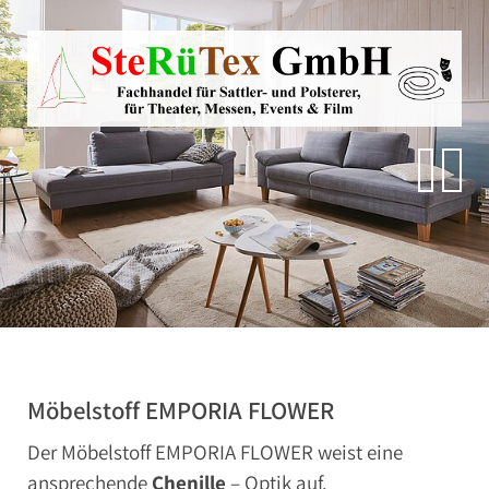
Direkt zur Hauptnavigation springen
Direkt zum Inhalt springen
Zur Unternavigation springen
SteRüTex
Planen- & Persenningstoffe
Reißverschlüsse
Artikel um die Persenning
Polstermaterialien
Autohimmelstoffe
Schwerentflammbare Materialien
Möbelstoff EMPORIA FLOWER
Der Möbelstoff EMPORIA FLOWER weist eine
ansprechende
Chenille
– Optik auf.