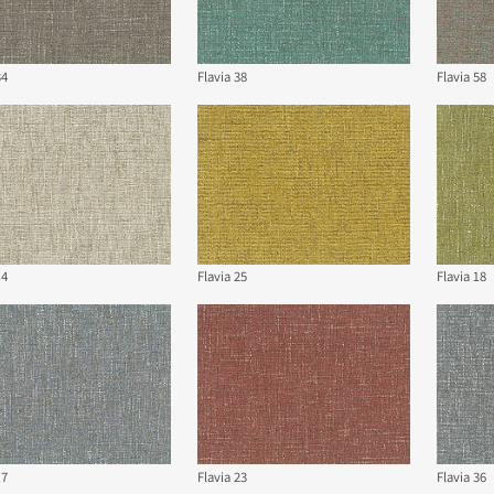
34
Flavia 38
Flavia 58
14
Flavia 25
Flavia 18
17
Flavia 23
Flavia 36