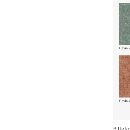
Flavia 
Flavia 
Bitte k