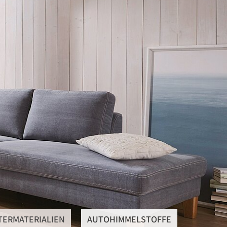
SteRüTex
Planen- & Persenningstoffe
Reißverschlüsse
Artikel um die Persenning
Polstermaterialien
Autohimmelstoffe
Schwerentflammbare Materialien
TERMATERIALIEN
AUTOHIMMELSTOFFE