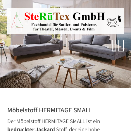
Direkt zur Hauptnavigation springen
Direkt zum Inhalt springen
Zur Unternavigation springen
SteRüTex
Planen- & Persenningstoffe
Reißverschlüsse
Artikel um die Persenning
Polstermaterialien
Autohimmelstoffe
Schwerentflammbare Materialien
Möbelstoff HERMITAGE SMALL
Der Möbelstoff HERMITAGE SMALL ist ein
bedruckter Jackard
Stoff, der eine hohe