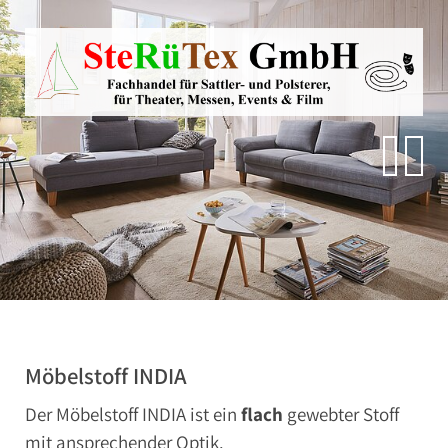
Direkt zur Hauptnavigation springen
Direkt zum Inhalt springen
Zur Unternavigation springen
SteRüTex
Planen- & Persenningstoffe
Reißverschlüsse
Artikel um die Persenning
Polstermaterialien
Autohimmelstoffe
Schwerentflammbare Materialien
Möbelstoff INDIA
Der Möbelstoff INDIA ist ein
flach
gewebter Stoff
mit ansprechender Optik.