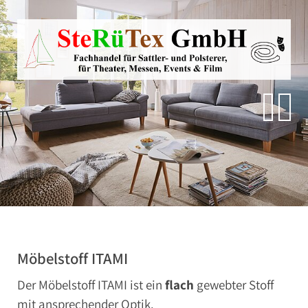
Direkt zur Hauptnavigation springen
Direkt zum Inhalt springen
Zur Unternavigation springen
SteRüTex
Planen- & Persenningstoffe
Reißverschlüsse
Artikel um die Persenning
Polstermaterialien
Autohimmelstoffe
Schwerentflammbare Materialien
Möbelstoff ITAMI
Der Möbelstoff ITAMI ist ein
flach
gewebter Stoff
mit ansprechender Optik.