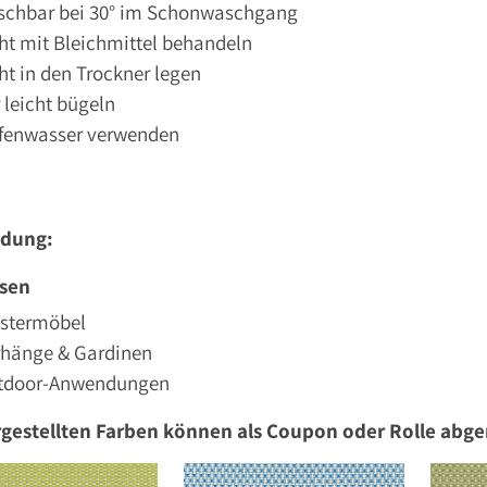
schbar bei 30° im Schonwaschgang
ht mit Bleichmittel behandeln
ht in den Trockner legen
 leicht bügeln
ifenwasser verwenden
dung:
ssen
lstermöbel
rhänge & Gardinen
tdoor-Anwendungen
rgestellten Farben können als Coupon oder Rolle abg