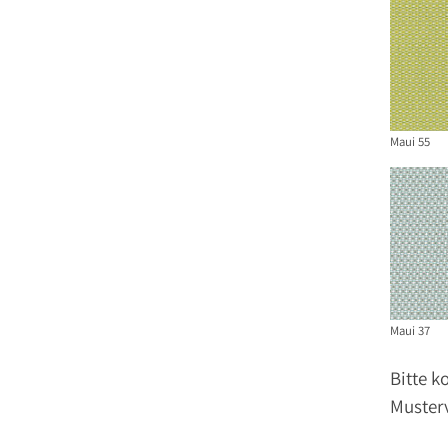
Maui 55
Maui 37
Bitte k
Muster