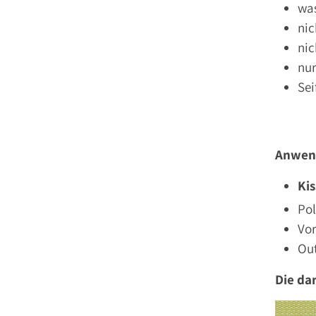
wa
nic
nic
nur
Se
Anwen
Ki
Po
Vo
Ou
Die da