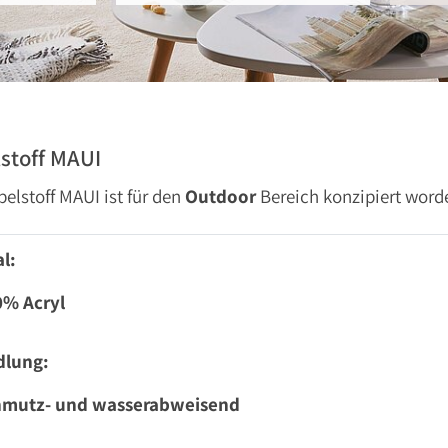
stoff MAUI
elstoff MAUI ist für den
Outdoor
Bereich konzipiert word
l:
0% Acryl
dlung:
hmutz- und wasserabweisend