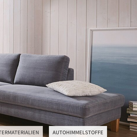
SteRüTex
Planen- & Persenningstoffe
Reißverschlüsse
Artikel um die Persenning
Polstermaterialien
Autohimmelstoffe
Schwerentflammbare Materialien
TERMATERIALIEN
AUTOHIMMELSTOFFE