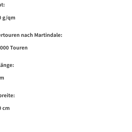
t:
0 g/qm
rtouren nach Martindale:
.000 Touren
länge:
 m
reite:
0 cm
: