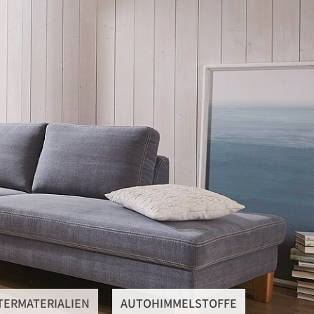
SteRüTex
Planen- & Persenningstoffe
Reißverschlüsse
Artikel um die Persenning
Polstermaterialien
Autohimmelstoffe
Schwerentflammbare Materialien
TERMATERIALIEN
AUTOHIMMELSTOFFE