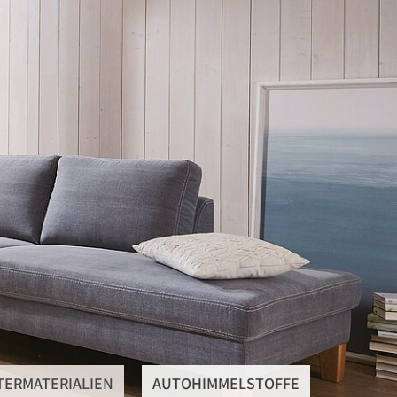
SteRüTex
Planen- & Persenningstoffe
Reißverschlüsse
Artikel um die Persenning
Polstermaterialien
Autohimmelstoffe
Schwerentflammbare Materialien
TERMATERIALIEN
AUTOHIMMELSTOFFE