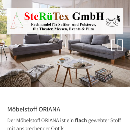
Direkt zur Hauptnavigation springen
Direkt zum Inhalt springen
Zur Unternavigation springen
SteRüTex
Planen- & Persenningstoffe
Reißverschlüsse
Artikel um die Persenning
Polstermaterialien
Autohimmelstoffe
Schwerentflammbare Materialien
Möbelstoff ORIANA
Der Möbelstoff ORIANA ist ein
flach
gewebter Stoff
mit ansprechender Optik.