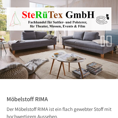
Direkt zur Hauptnavigation springen
Direkt zum Inhalt springen
Zur Unternavigation springen
SteRüTex
Planen- & Persenningstoffe
Reißverschlüsse
Artikel um die Persenning
Polstermaterialien
Autohimmelstoffe
Schwerentflammbare Materialien
Möbelstoff RIMA
Der Möbelstoff RIMA ist ein flach gewebter Stoff mit
hochwertigem Aussehen.