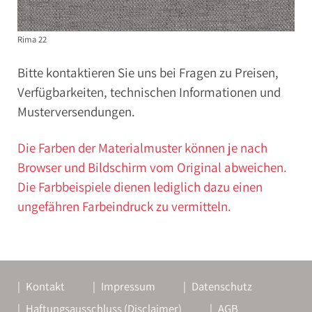
Rima 22
Bitte kontaktieren Sie uns bei Fragen zu Preisen,
Verfügbarkeiten, technischen Informationen und
Musterversendungen.
Die Farben der Materialmuster können je nach
Browser und Bildschirm vom Original abweichen.
Die Farbbeispiele dienen lediglich dazu einen
ungefähren Farbeindruck zu vermitteln.
Kontakt
Impressum
Datenschutz
Haftungsausschluss (Disclaimer)
AGB