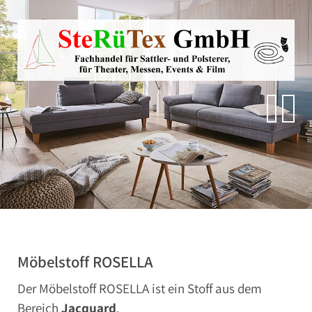
Direkt zur Hauptnavigation springen
Direkt zum Inhalt springen
Zur Unternavigation springen
SteRüTex
Planen- & Persenningstoffe
Reißverschlüsse
Artikel um die Persenning
Polstermaterialien
Autohimmelstoffe
Schwerentflammbare Materialien
Möbelstoff ROSELLA
Der Möbelstoff ROSELLA ist ein Stoff aus dem
Bereich
Jacquard
.