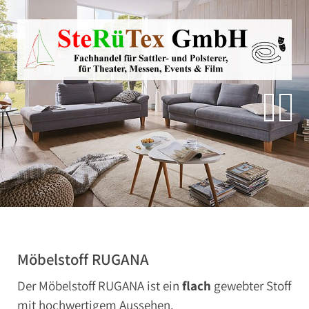
Direkt zur Hauptnavigation springen
Direkt zum Inhalt springen
Zur Unternavigation springen
SteRüTex
Planen- & Persenningstoffe
Reißverschlüsse
Artikel um die Persenning
Polstermaterialien
Autohimmelstoffe
Schwerentflammbare Materialien
Möbelstoff RUGANA
Der Möbelstoff RUGANA ist ein
flach
gewebter Stoff
mit hochwertigem Aussehen.