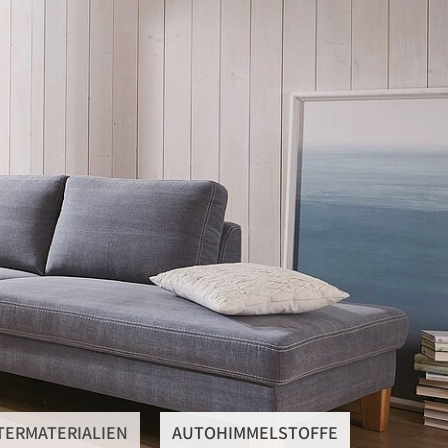
SteRüTex
Planen- & Persenningstoffe
Reißverschlüsse
Artikel um die Persenning
Polstermaterialien
Autohimmelstoffe
Schwerentflammbare Materialien
TERMATERIALIEN
AUTOHIMMELSTOFFE