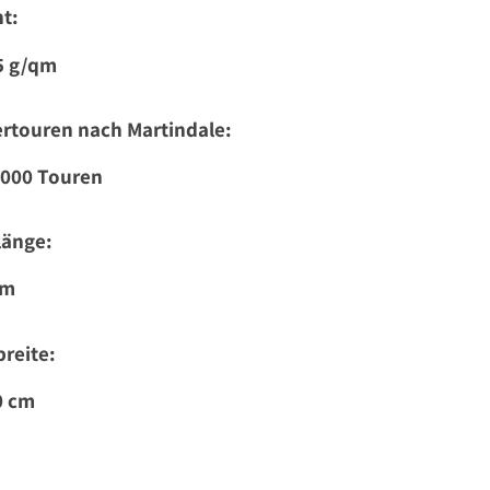
t:
5 g/qm
rtouren nach Martindale:
.000 Touren
länge:
 m
reite:
0 cm
: