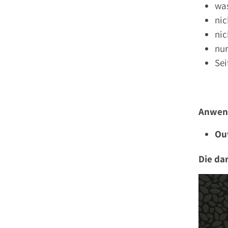
wa
nic
nic
nur
Se
Anwen
Ou
Die da