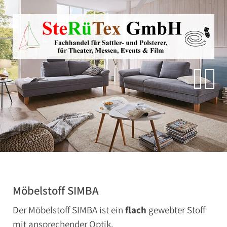
Direkt zur Hauptnavigation springen
Direkt zum Inhalt springen
Zur Unternavigation springen
SteRüTex
Planen- & Persenningstoffe
Reißverschlüsse
Artikel um die Persenning
Polstermaterialien
Autohimmelstoffe
Schwerentflammbare Materialien
Möbelstoff SIMBA
Der Möbelstoff SIMBA ist ein
flach
gewebter Stoff
mit ansprechender Optik.