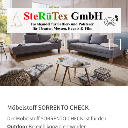
Direkt zur Hauptnavigation springen
Direkt zum Inhalt springen
Zur Unternavigation springen
SteRüTex
Planen- & Persenningstoffe
Reißverschlüsse
Artikel um die Persenning
Polstermaterialien
Autohimmelstoffe
Schwerentflammbare Materialien
Möbelstoff SORRENTO CHECK
Der Möbelstoff SORRENTO CHECK ist für den
Outdoor
Bereich konzipiert worden.