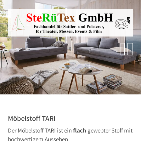
Direkt zur Hauptnavigation springen
Direkt zum Inhalt springen
Zur Unternavigation springen
SteRüTex
Planen- & Persenningstoffe
Reißverschlüsse
Artikel um die Persenning
Polstermaterialien
Autohimmelstoffe
Schwerentflammbare Materialien
Möbelstoff TARI
Der Möbelstoff TARI ist ein
flach
gewebter Stoff mit
hochwertigem Aussehen.